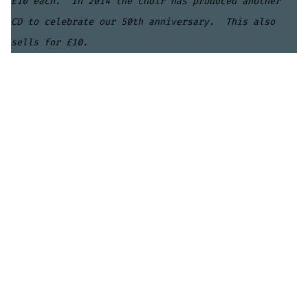
£10 each. In 2014 the choir has produced another
CD to celebrate our 50th anniversary. This also
sells for £10.