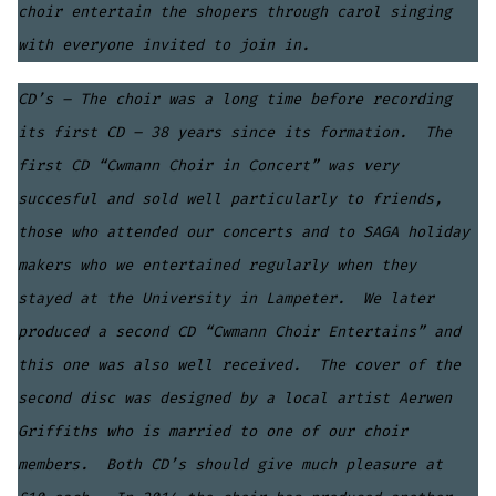
choir entertain the shopers through carol singing
with everyone invited to join in.
CD’s – The choir was a long time before recording
its first CD – 38 years since its formation. The
first CD “Cwmann Choir in Concert” was very
succesful and sold well particularly to friends,
those who attended our concerts and to SAGA holiday
makers who we entertained regularly when they
stayed at the University in Lampeter. We later
produced a second CD “Cwmann Choir Entertains” and
this one was also well received. The cover of the
second disc was designed by a local artist Aerwen
Griffiths who is married to one of our choir
members. Both CD’s should give much pleasure at