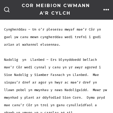
Skip
COR MEIBION CWMANN
to
A'R CYLCH
ME
SEARCH
TOGGLE
content
Cyngherddau – Un o’r pleserau mwyaf mae’r Côr yn
gael yw canu mewn cyngherddau wedi trefni i godi
arian at wahannol elusennau.
Nadolig yn Llanbed – Ers blynyddoedd bellach
mae’r Côr wedi cynnal y canu yn yr awyr agored i
Sioe Nadolig y Siamber Fasnach yn Llanbed. Mae
siopau’r dref ar agor yn hwyr ac mae’r dref yn
llawn pobol yn mwynhau y naws Nadoligaidd. Mawr yw
mwynhad y plant ar ddyfodiad Sion Corn. Dyma pryd
mae canu’r Côr yn troi yn ganu cynulleidfaol a
phawb yn ymuno yn y carolau ag ati.