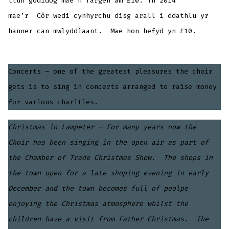
llun godidog mae’n fargen am £10. Yn 2014
mae’r Côr wedi cynhyrchu disg arall i ddathlu yr
hanner can mwlyddiaant. Mae hon hefyd yn £10.
Concerts – one of the greatest pleasures the choir
gets is to sing in concerts arranged to raise money
for various charities.
Christmas in Lampeter – For many years now the
Choir has been singing in the open air as part of
the Chamber of Trade Christmas Show. The shops in
the town open for a late shoping evening in early
December and the town becomes full of peolpe
enjoying the Christmas atmosphere whilst the
children have a visit from Father Christmas. The