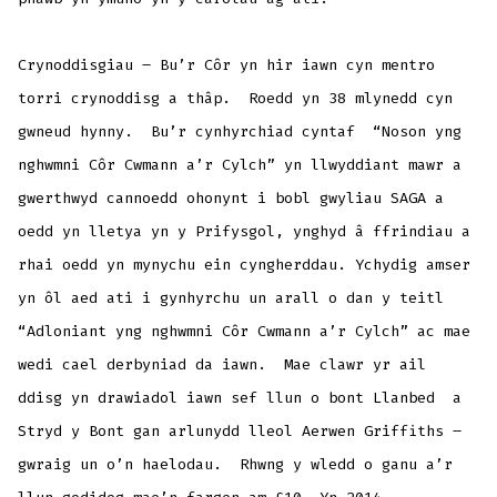
Crynoddisgiau – Bu’r Côr yn hir iawn cyn mentro
torri crynoddisg a thâp. Roedd yn 38 mlynedd cyn
gwneud hynny. Bu’r cynhyrchiad cyntaf “Noson yng
nghwmni Côr Cwmann a’r Cylch” yn llwyddiant mawr a
gwerthwyd cannoedd ohonynt i bobl gwyliau SAGA a
oedd yn lletya yn y Prifysgol, ynghyd â ffrindiau a
rhai oedd yn mynychu ein cyngherddau. Ychydig amser
yn ôl aed ati i gynhyrchu un arall o dan y teitl
“Adloniant yng nghwmni Côr Cwmann a’r Cylch” ac mae
wedi cael derbyniad da iawn. Mae clawr yr ail
ddisg yn drawiadol iawn sef llun o bont Llanbed a
Stryd y Bont gan arlunydd lleol Aerwen Griffiths –
gwraig un o’n haelodau. Rhwng y wledd o ganu a’r